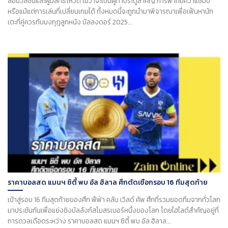
สื่อมวลชนและผู้มีสิทธิ์โหวต ไม่ว่าจะเป็นผู้ทำประตูสำคัญ การพาทีมคว้าแชมป์
หรือแม้แต่การเล่นที่เปลี่ยนเกมได้ ทั้งหมดนี้จะถูกนำมาพิจารณาเพื่อเฟ้นหานัก
เตะที่คู่ควรกับมงกุฎลูกหนัง บัลลงดอร์ 2025...
ราคาบอลสด แมนฯ ซิตี้ พบ อัล ฮิลาล ศึกตัดเชือกรอบ 16 ทีมสุดท้าย
เข้าสู่รอบ 16 ทีมสุดท้ายของศึก ฟีฟ่า คลับ เวิลด์ คัพ ศึกที่รวมยอดทีมจากทั่วโลก
มาประชันกันเพื่อแย่งชิงบัลลังก์สโมสรเบอร์หนึ่งของโลก โดยไฮไลต์สำคัญอยู่ที่
การดวลเดือดระหว่าง ราคาบอลสด แมนฯ ซิตี้ พบ อัล ฮิลาล...