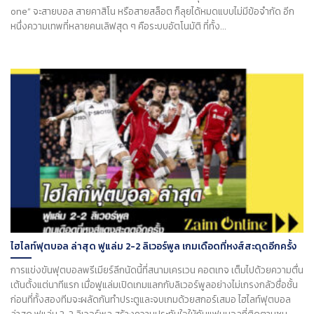
one” จะสายบอล สายคาสิโน หรือสายสล็อต ก็ลุยได้หมดแบบไม่มีข้อจำกัด อีก
หนึ่งความเทพที่หลายคนเลิฟสุด ๆ คือระบบอัตโนมัติ ที่ทั้ง...
ไฮไลท์ฟุตบอล ล่าสุด ฟูแล่ม 2-2 ลิเวอร์พูล เกมเดือดที่หงส์สะดุดอีกครั้ง
การแข่งขันฟุตบอลพรีเมียร์ลีกนัดนี้ที่สนามเครเวน คอตเทจ เต็มไปด้วยความตื่น
เต้นตั้งแต่นาทีแรก เมื่อฟูแล่มเปิดเกมแลกกับลิเวอร์พูลอย่างไม่เกรงกลัวชื่อชั้น
ก่อนที่ทั้งสองทีมจะผลัดกันทำประตูและจบเกมด้วยสกอร์เสมอ ไฮไลท์ฟุตบอล