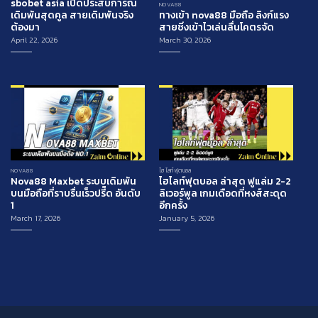
sbobet asia เปิดประสบการณ์
NOVA88
เดิมพันสุดคูล สายเดิมพันจริง
ทางเข้า nova88 มือถือ ลิงก์แรง
ต้องมา
สายซิ่งเข้าไวเล่นลื่นโคตรจัด
April 22, 2026
March 30, 2026
NOVA88
ไฮไลท์ฟุตบอล
Nova88 Maxbet ระบบเดิมพัน
ไฮไลท์ฟุตบอล ล่าสุด ฟูแล่ม 2-2
บนมือถือที่ราบรื่นเร็วปรี๊ด อันดับ
ลิเวอร์พูล เกมเดือดที่หงส์สะดุด
1
อีกครั้ง
March 17, 2026
January 5, 2026