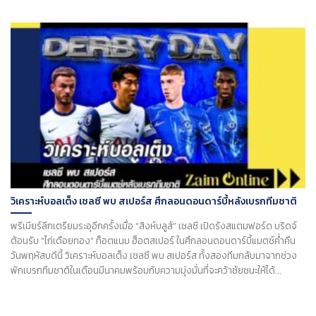
วิเคราะห์บอลเต็ง เชลซี พบ สเปอร์ส ศึกลอนดอนดาร์บี้หลังเบรกทีมชาติ
พรีเมียร์ลีกเตรียมระอุอีกครั้งเมื่อ “สิงห์บลูส์” เชลซี เปิดรังสแตมฟอร์ด บริดจ์
ต้อนรับ “ไก่เดือยทอง” ท็อตแนม ฮ็อตสเปอร์ ในศึกลอนดอนดาร์บี้แมตช์ค่ำคืน
วันพฤหัสบดีนี้ วิเคราะห์บอลเต็ง เชลซี พบ สเปอร์ส ทั้งสองทีมกลับมาจากช่วง
พักเบรกทีมชาติในเดือนมีนาคมพร้อมกับความมุ่งมั่นที่จะคว้าชัยชนะให้ได้...