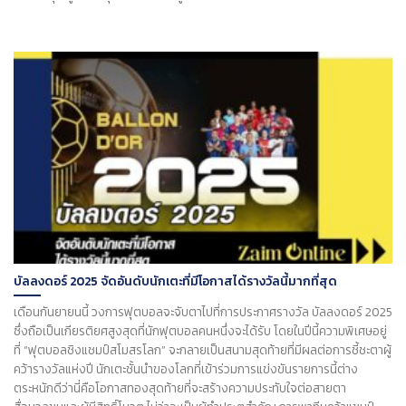
บัลลงดอร์ 2025 จัดอันดับนักเตะที่มีโอกาสได้รางวัลนี้มากที่สุด
เดือนกันยายนนี้ วงการฟุตบอลจะจับตาไปที่การประกาศรางวัล บัลลงดอร์ 2025
ซึ่งถือเป็นเกียรติยศสูงสุดที่นักฟุตบอลคนหนึ่งจะได้รับ โดยในปีนี้ความพิเศษอยู่
ที่ “ฟุตบอลชิงแชมป์สโมสรโลก” จะกลายเป็นสนามสุดท้ายที่มีผลต่อการชี้ชะตาผู้
คว้ารางวัลแห่งปี นักเตะชั้นนำของโลกที่เข้าร่วมการแข่งขันรายการนี้ต่าง
ตระหนักดีว่านี่คือโอกาสทองสุดท้ายที่จะสร้างความประทับใจต่อสายตา