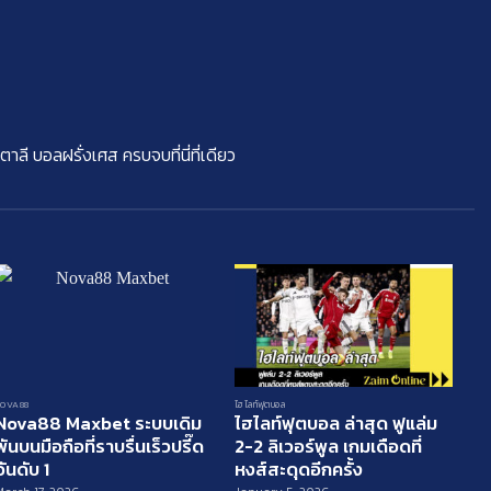
 บอลฝรั่งเศส ครบจบที่นี่ที่เดียว
NOVA88
ไฮไลท์ฟุตบอล
Nova88 Maxbet ระบบเดิม
ไฮไลท์ฟุตบอล ล่าสุด ฟูแล่ม
พันบนมือถือที่ราบรื่นเร็วปรี๊ด
2-2 ลิเวอร์พูล เกมเดือดที่
อันดับ 1
หงส์สะดุดอีกครั้ง