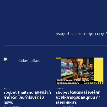
ครบทุกข่าวสารวงการฟุตบอล ทุกลีก
SBOBET
SBOBET
sbobet thailand ลิขสิทธิ์แท้
sbobet โดยตรง เรื่องเล็กที่
ค่าน้ำดีด โกยกำไรปรี๊ดรับ
ช่วยให้การดูบอลสนุกขึ้น ถ้า
ทรัพย์
เลือกให้เหมาะ