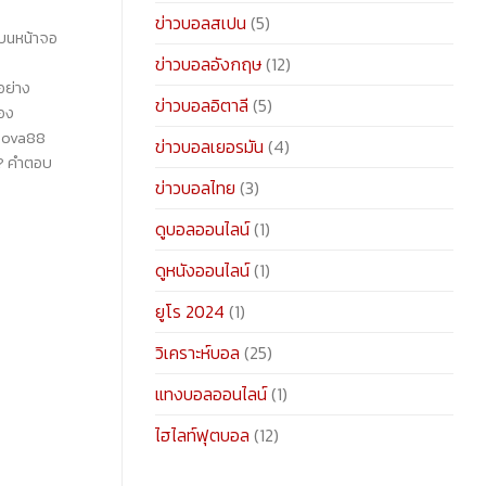
ข่าวบอลสเปน
(5)
่บนหน้าจอ
ข่าวบอลอังกฤษ
(12)
อย่าง
ข่าวบอลอิตาลี
(5)
ของ
ย Nova88
ข่าวบอลเยอรมัน
(4)
ก? คำตอบ
ข่าวบอลไทย
(3)
ดูบอลออนไลน์
(1)
ดูหนังออนไลน์
(1)
ยูโร 2024
(1)
วิเคราะห์บอล
(25)
แทงบอลออนไลน์
(1)
ไฮไลท์ฟุตบอล
(12)