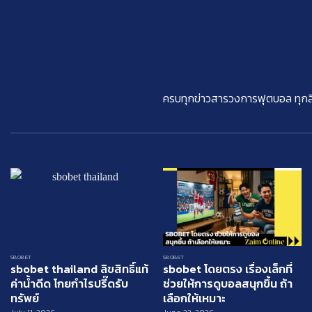
ครบทุกข่าวสารวงการฟุตบอล ทุกลีก
SBOBET
SBOBET
sbobet thailand ลิขสิทธิ์แท้
sbobet โดยตรง เรื่องเล็กที่
ค่าน้ำดีด โกยกำไรปรี๊ดรับ
ช่วยให้การดูบอลสนุกขึ้น ถ้า
ทรัพย์
เลือกให้เหมาะ