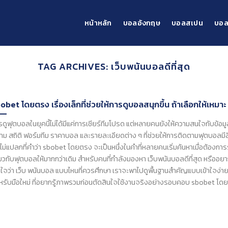
หน้าหลัก
บอลอังกฤษ
บอลสเปน
บอล
TAG ARCHIVES:
เว็บพนันบอลดีที่สุด
obet โดยตรง เรื่องเล็กที่ช่วยให้การดูบอลสนุกขึ้น ถ้าเลือกให้เหมาะ
รดูฟุตบอลในยุคนี้ไม่ได้มีแค่การเชียร์ทีมโปรด แต่หลายคนยังให้ความสนใจกับข้อ
าม สถิติ ฟอร์มทีม ราคาบอล และรายละเอียดต่าง ๆ ที่ช่วยให้การติดตามฟุตบอลมีสี
ไม่แปลกที่คำว่า sbobet โดยตรง จะเป็นหนึ่งในคำที่หลายคนเริ่มค้นหาเมื่อต้องการรู
ี่ยวกับฟุตบอลให้มากกว่าเดิม สำหรับคนที่กำลังมองหา เว็บพนันบอลดีที่สุด หรืออ
้าใจว่า เว็บ พนันบอล แบบไหนที่ควรศึกษา เราจะพาไปดูพื้นฐานสำคัญแบบเข้าใจง่าย
หรับมือใหม่ ที่อยากรู้ภาพรวมก่อนตัดสินใจใช้งานจริงอย่างรอบคอบ sbobet โดย