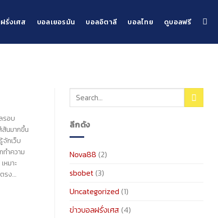
ฝรั่งเศส
บอลเยอรมัน
บอลอิตาลี
บอลไทย
ดูบอลฟรี
มูลรอบ
ลีกดัง
สันมากขึ้น
้จักเว็บ
ยากทำความ
Nova88
(2)
 เหมาะ
sbobet
(3)
ตรง...
Uncategorized
(1)
ข่าวบอลฝรั่งเศส
(4)