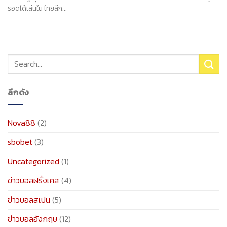
รอดได้เล่นใน ไทยลีก...
ลีกดัง
Nova88
(2)
sbobet
(3)
Uncategorized
(1)
ข่าวบอลฝรั่งเศส
(4)
ข่าวบอลสเปน
(5)
ข่าวบอลอังกฤษ
(12)