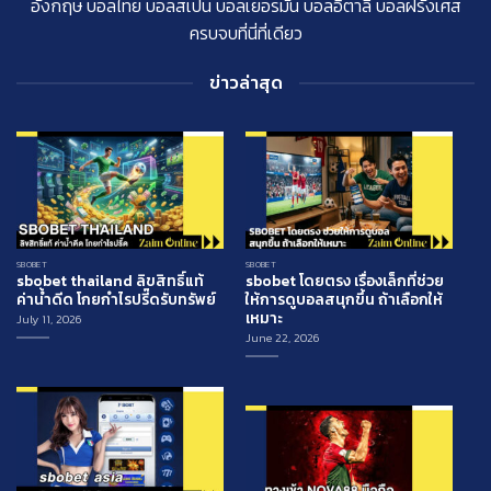
อังกฤษ บอลไทย บอลสเปน บอลเยอรมัน บอลอิตาลี บอลฝรั่งเศส
ครบจบที่นี่ที่เดียว
ข่าวล่าสุด
SBOBET
SBOBET
sbobet thailand ลิขสิทธิ์แท้
sbobet โดยตรง เรื่องเล็กที่ช่วย
ค่าน้ำดีด โกยกำไรปรี๊ดรับทรัพย์
ให้การดูบอลสนุกขึ้น ถ้าเลือกให้
เหมาะ
July 11, 2026
June 22, 2026