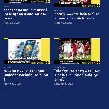
SBOBET
sbobet asia เปิดประสบการณ์
NOVA88
เดิมพันสุดคูล สายเดิมพันจริง
ทางเข้า nova88 มือถือ ลิงก์แรง
ต้องมา
สายซิ่งเข้าไวเล่นลื่นโคตรจัด
April 22, 2026
March 30, 2026
NOVA88
ไฮไลท์ฟุตบอล
Nova88 Maxbet ระบบเดิมพัน
ไฮไลท์ฟุตบอล ล่าสุด ฟูแล่ม 2-2
บนมือถือที่ราบรื่นเร็วปรี๊ด อันดับ
ลิเวอร์พูล เกมเดือดที่หงส์สะดุด
1
อีกครั้ง
March 17, 2026
January 5, 2026