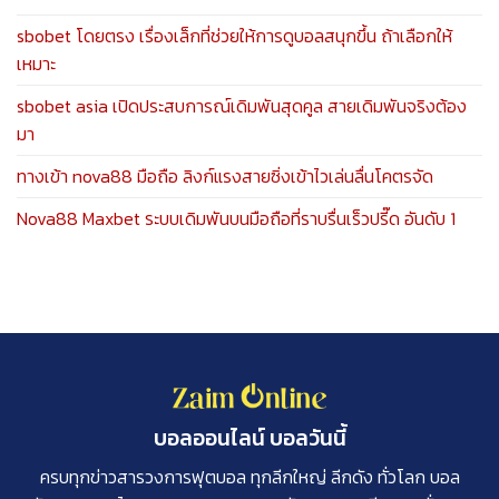
sbobet โดยตรง เรื่องเล็กที่ช่วยให้การดูบอลสนุกขึ้น ถ้าเลือกให้
เหมาะ
sbobet asia เปิดประสบการณ์เดิมพันสุดคูล สายเดิมพันจริงต้อง
มา
ทางเข้า nova88 มือถือ ลิงก์แรงสายซิ่งเข้าไวเล่นลื่นโคตรจัด
Nova88 Maxbet ระบบเดิมพันบนมือถือที่ราบรื่นเร็วปรี๊ด อันดับ 1
บอลออนไลน์ บอลวันนี้
ครบทุกข่าวสารวงการฟุตบอล ทุกลีกใหญ่ ลีกดัง ทั่วโลก บอล